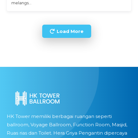
melangs…
Load More
HK Tower memiliki berbagai ruangan seperti
ballroom, Voyage Ballroom, Function Room, Masjid,
Ruas rias dan Toilet. Hera Griya Pengantin dipercaya